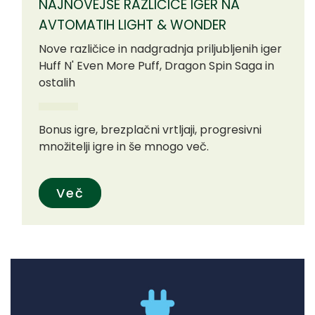
NAJNOVEJŠE RAZLIČICE IGER NA
AVTOMATIH LIGHT & WONDER
Nove različice in nadgradnja priljubljenih iger
Huff N' Even More Puff, Dragon Spin Saga in
ostalih
Bonus igre, brezplačni vrtljaji, progresivni
množitelji igre in še mnogo več.
Več