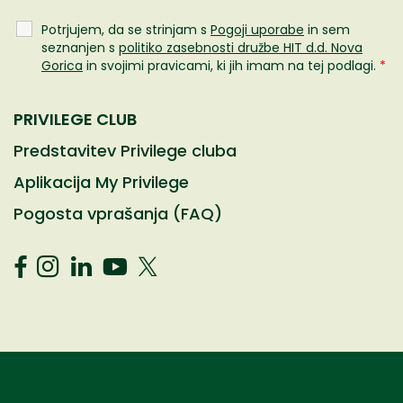
Potrjujem, da se strinjam s
Pogoji uporabe
in sem
seznanjen s
politiko zasebnosti družbe HIT d.d. Nova
Gorica
in svojimi pravicami, ki jih imam na tej podlagi.
*
PRIVILEGE CLUB
Predstavitev Privilege cluba
Aplikacija My Privilege
Pogosta vprašanja (FAQ)