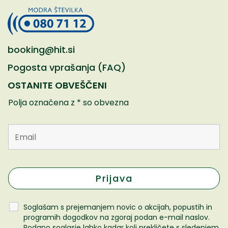
booking@hit.si
Pogosta vprašanja (FAQ)
OSTANITE OBVEŠČENI
Polja označena z * so obvezna
Soglašam s prejemanjem novic o akcijah, popustih in
programih dogodkov na zgoraj podan e-mail naslov.
Podano soglasje lahko kadar koli prekličete s sledenjem