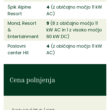
Špik Alpine
4
(z običajno močjo 11 kW
Resort
AC)
Mond, Resort
9
(8 z običajno močjo 11
&
kW AC in 1 z visoko močjo
Entertainment
60 kW DC)
Poslovni
4
(z običajno močjo 11 kW
center Hit
AC)
Cena polnjenja