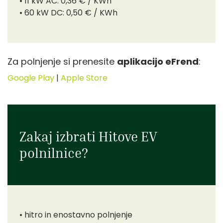
• 11 kW AC: 0,36 € / KWh
• 60 kW DC: 0,50 € / KWh
Za polnjenje si prenesite
aplikacijo eFrend
:
Google Play
|
Apple Store
Zakaj izbrati Hitove EV
polnilnice?
• hitro in enostavno polnjenje