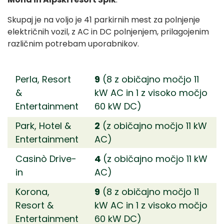
Skupaj je na voljo je 41 parkirnih mest za polnjenje
električnih vozil, z AC in DC polnjenjem, prilagojenim
različnim potrebam uporabnikov.
Perla, Resort
9
(8 z običajno močjo 11
&
kW AC in 1 z visoko močjo
Entertainment
60 kW DC)
Park, Hotel &
2
(z običajno močjo 11 kW
Entertainment
AC)
Casinò Drive-
4
(z običajno močjo 11 kW
in
AC)
Korona,
9
(8 z običajno močjo 11
Resort &
kW AC in 1 z visoko močjo
Entertainment
60 kW DC)