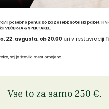
ravili
posebno ponudbo za 2 osebi: hotelski paket
, ki 
dku
VEČERJA & SPEKTAKEL
.
o, 22. avgusta, ob 20.00
uri v restavraciji T
ze, saj je število mest omejeno.
Vse to za samo 250 €.