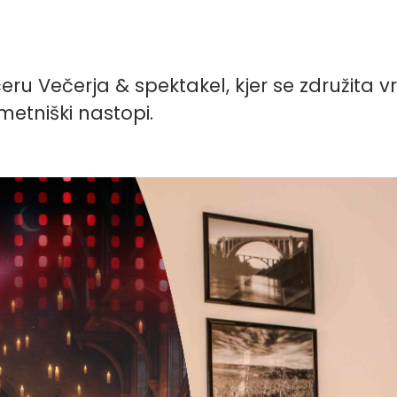
eru Večerja & spektakel, kjer se združita v
umetniški nastopi.