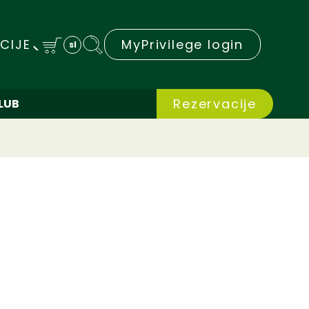
CIJE
MyPrivilege login
sl
Rezervacije
CLUB