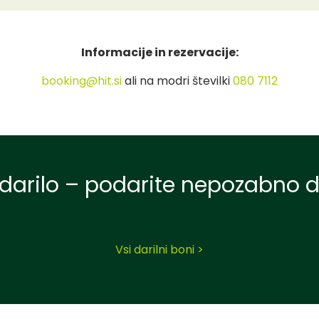
Informacije in rezervacije:
booking@hit.si
ali na modri številki
080 7112
 darilo – podarite nepozabno d
Vsi darilni boni >