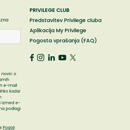
PRIVILEGE CLUB
ezna
Predstavitev Privilege cluba
Aplikacija My Privilege
Pogosta vprašanja (FAQ)
 novic o
ramih
n e-mail
ahko kadar
m
i izmed e-
i na podlagi
 s
Pogoji