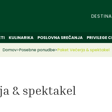
DESTINA
TI
KULINARIKA
POSLOVNA SREČANJA
PRIVILEGE 
Domov
>
Posebne ponudbe
>
Paket Večerja & spektakel
ja & spektakel