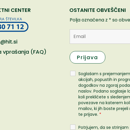
TNI CENTER
OSTANITE OBVEŠČENI
Polja označena z * so obv
@hit.si
 vprašanja (FAQ)
Soglašam s prejemanjem
akcijah, popustih in prog
dogodkov na zgoraj poda
naslov. Podano soglasje l
koli prekličete s sledenje
povezave na katerem kol
mailov, ki jih boste prejel
te prijave.
*
Potrjujem, da se strinjam