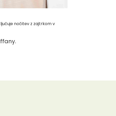
vključuje nočitev z zajtrkom v
iffany.